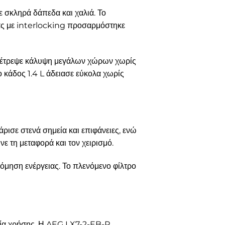
ε σκληρά δάπεδα και χαλιά. Το
ς με interlocking προσαρμόστηκε
επέτρεψε κάλυψη μεγάλων χώρων χωρίς
 κάδος 1.4 L άδειασε εύκολα χωρίς
ρισε στενά σημεία και επιφάνειες, ενώ
ε τη μεταφορά και τον χειρισμό.
όμηση ενέργειας. Το πλενόμενο φίλτρο
κολία χρήσης. Η AEG LX7-2-EB-P