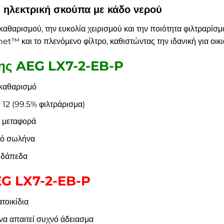
 ηλεκτρική σκούπα με κάδο νερού
 καθαρισμού, την ευκολία χειρισμού και την ποιότητα φιλτραρ
t™ και το πλενόμενο φίλτρο, καθιστώντας την ιδανική για οικ
της AEG LX7-2-EB-P
 καθαρισμό
 12 (99.5% φιλτράρισμα)
η μεταφορά
κό σωλήνα
 δάπεδα
EG LX7-2-EB-P
ατοικίδια
να απαιτεί συχνό άδειασμα