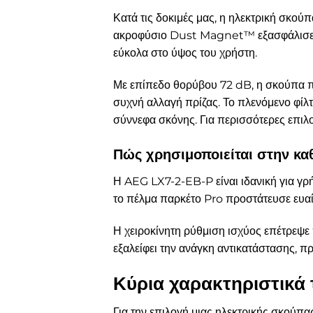
Κατά τις δοκιμές μας, η ηλεκτρική σκού
ακροφύσιο Dust Magnet™ εξασφάλισε α
εύκολα στο ύψος του χρήστη.
Με επίπεδο θορύβου 72 dB, η σκούπα π
συχνή αλλαγή πρίζας. Το πλενόμενο φίλτ
σύννεφα σκόνης. Για περισσότερες επιλο
Πώς χρησιμοποιείται στην καθ
Η AEG LX7-2-EB-P είναι ιδανική για γρή
το πέλμα παρκέτο Pro προστάτευσε ευαίσ
Η χειροκίνητη ρύθμιση ισχύος επέτρεψε
εξαλείφει την ανάγκη αντικατάστασης, π
Κύρια χαρακτηριστικά
Για την επιλογή μιας ηλεκτρικής σκούπα