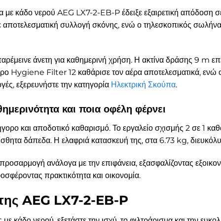
πα με κάδο νερού AEG LX7-2-EB-P έδειξε εξαιρετική απόδοση σ
ποτελεσματική συλλογή σκόνης, ενώ ο τηλεσκοπικός σωλήνα
αρέμεινε άνετη για καθημερινή χρήση. Η ακτίνα δράσης 9 m 
ρο Hygiene Filter 12 καθάρισε τον αέρα αποτελεσματικά, ενώ ο
γές, εξερευνήστε την κατηγορία
Ηλεκτρική Σκούπα
.
ημερινότητα και ποια οφέλη φέρνει
γορο και αποδοτικό καθαρισμό. Το εργαλείο σχισμής 2 σε 1 καθά
θητα δάπεδα. Η ελαφριά κατασκευή της, στα 6.73 kg, διευκόλυν
 προσαρμογή ανάλογα με την επιφάνεια, εξασφαλίζοντας εξοικον
ροσφέροντας πρακτικότητα και οικονομία.
 της AEG LX7-2-EB-P
ς με κάδο νερού, εξετάστε την ισχύ, το φιλτράρισμα και την ευ