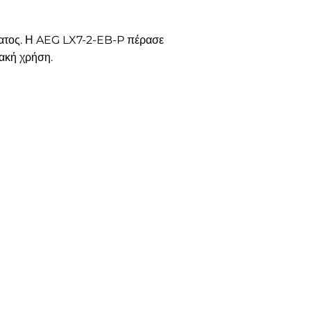
ίσματος. Η AEG LX7-2-EB-P πέρασε
ιακή χρήση.