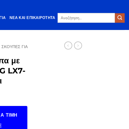
Αναζήτηση
ΓΊΑ
ΝΈΑ ΚΑΙ ΕΠΙΚΑΙΡΌΤΗΤΑ
για:
 ΣΚΟΎΠΕΣ ΓΙΑ
πα με
G LX7-
ι
Α ΤΙΜΉ
Ε