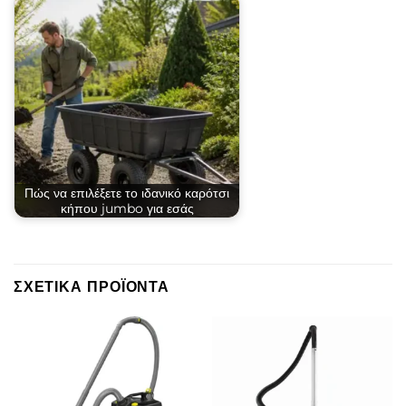
Πώς να επιλέξετε το ιδανικό καρότσι
κήπου jumbo για εσάς
ΣΧΕΤΙΚΆ ΠΡΟΪΌΝΤΑ