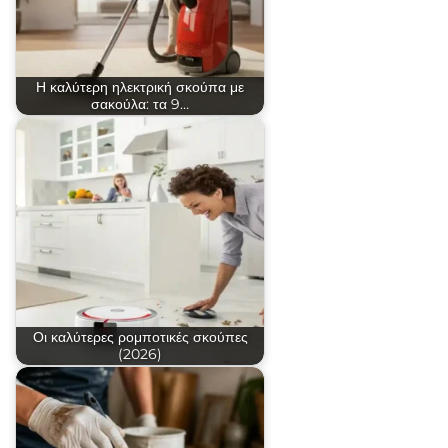
Η καλύτερη ηλεκτρική σκούπα με
σακούλα: τα 9…
Οι καλύτερες ρομποτικές σκούπες
(2026)