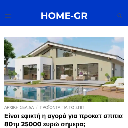
Μετάβαση
στο
HOME-GR
περιεχόμενο
ΑΡΧΙΚΉ ΣΕΛΊΔΑ
/
ΠΡΟΪΌΝΤΑ ΓΙΑ ΤΟ ΣΠΊΤ
Είναι εφικτή η αγορά για προκατ σπιτια
80τμ 25000 ευρώ σήμερα;