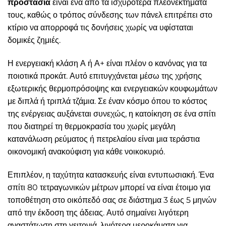
προστασία
είναι ένα από τα ισχυρότερα πλεονεκτήματά
τους, καθώς ο τρόπος σύνδεσης των πάνελ επιτρέπει στο
κτίριο να απορροφά τις δονήσεις χωρίς να υφίσταται
δομικές ζημιές.
Η ενεργειακή κλάση Α ή Α+ είναι πλέον ο κανόνας για τα
ποιοτικά προκάτ. Αυτό επιτυγχάνεται μέσω της χρήσης
εξωτερικής θερμοπρόσοψης και ενεργειακών κουφωμάτων
με διπλά ή τριπλά τζάμια. Σε έναν κόσμο όπου το κόστος
της ενέργειας αυξάνεται συνεχώς, η κατοίκηση σε ένα σπίτι
που διατηρεί τη θερμοκρασία του χωρίς μεγάλη
κατανάλωση ρεύματος ή πετρελαίου είναι μια τεράστια
οικονομική ανακούφιση για κάθε νοικοκυριό.
Επιπλέον, η ταχύτητα κατασκευής είναι εντυπωσιακή. Ένα
σπίτι 80 τετραγωνικών μέτρων μπορεί να είναι έτοιμο για
τοποθέτηση στο οικόπεδό σας σε διάστημα 3 έως 5 μηνών
από την έκδοση της άδειας. Αυτό σημαίνει λιγότερη
αναστάτωση στη γειτονιά, λιγότερα μεροκάματα για