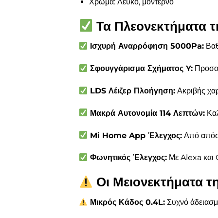
Χρώμα: Λευκό, μοντέρνο
Τα Πλεονεκτήματα τ
Ισχυρή Αναρρόφηση 5000Pa:
Βαθ
Σφουγγάρισμα Σχήματος Y:
Προσομ
LDS Λέιζερ Πλοήγηση:
Ακριβής χα
Μακρά Αυτονομία 114 Λεπτών:
Καλ
Mi Home App Έλεγχος:
Από απόσ
Φωνητικός Έλεγχος:
Με Alexa και 
Οι Μειονεκτήματα τ
Μικρός Κάδος 0.4L:
Συχνό άδειασμ