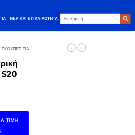
Αναζήτηση
ΓΊΑ
ΝΈΑ ΚΑΙ ΕΠΙΚΑΙΡΌΤΗΤΑ
για:
 ΣΚΟΎΠΕΣ ΓΙΑ
ρική
 S20
Α ΤΙΜΉ
Ε