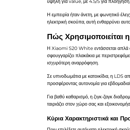
υψηλή για value, με 4.5/5 για πλοήγηση
Η εμπειρία ήταν άνετη, με φωνητικό έλε
ηλεκτρική σκούπα, αυτή ενθαρρύνει αυτο
Πώς Χρησιμοποιείται 
Η Xiaomi S20 White εντάσσεται απλά στ
σφουγγαρίζει πλακάκια με περιστρεφόμεν
ισχυρότερη αναρρόφηση.
Σε υπνοδωμάτια με κατοικίδια, η LDS α
προσφέροντας αυτονομία για εβδομαδιαίο
Για βαθύ καθαρισμό, η ζιγκ-ζαγκ διαδρο
ταιριάζει στον χώρο σας και εξοικονομήσ
Κύρια Χαρακτηριστικά και Π
Πριν επιλέξετε αυτόματη ηλεκτρική σκο