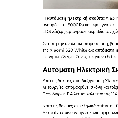
Η
αυτόματη ηλεκτρική σκούπα
Xiaomi
αναρρόφηση 5000Pa και σφουγγάρισμα 
LDS λέιζερ χαρτογραφεί ακριβώς τον χώρο
Σε αυτή την αναλυτική παρουσίαση, βασ
της Xiaomi S20 White ως
αυτόματη 
φωνητικό έλεγχο. Συνεχίστε για να δείτε
Αυτόματη Ηλεκτρική Σ
Από τις δοκιμές που διεξήγαμε, η Xia
λειτουργίες, απομακρύνει σκόνη και τρί
Eco, διαρκεί 114 λεπτά, καλύπτοντας 114
Κατά τις δοκιμές σε ελληνικά σπίτια, 
Skroutz επαινούν την ευκολία app, αλλ