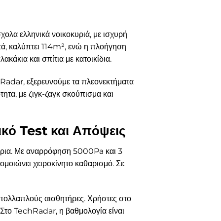
λα ελληνικά νοικοκυριά, με ισχυρή
ά, καλύπτει 114m², ενώ η πλοήγηση
κάκια και σπίτια με κατοικίδια.
hRadar, εξερευνούμε τα πλεονεκτήματα
ητα, με ζιγκ-ζαγκ σκούπισμα και
κό Test και Απόψεις
άρια. Με αναρρόφηση 5000Pa και 3
ομοιώνει χειροκίνητο καθαρισμό. Σε
 πολλαπλούς αισθητήρες. Χρήστες στο
 Στο TechRadar, η βαθμολογία είναι