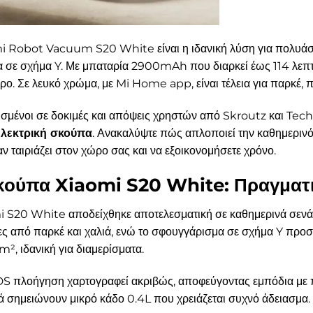
 Robot Vacuum S20 White είναι η ιδανική λύση για πολυάσχο
σε σχήμα Y. Με μπαταρία 2900mAh που διαρκεί έως 114 λεπτ
. Σε λευκό χρώμα, με Mi Home app, είναι τέλεια για παρκέ, πλα
ισμένοι σε δοκιμές και απόψεις χρηστών από Skroutz και Tec
ηλεκτρική σκούπα
. Ανακαλύψτε πώς απλοποιεί την καθημερινότ
 αν ταιριάζει στον χώρο σας και να εξοικονομήσετε χρόνο.
κούπα Xiaomi S20 White: Πραγματι
omi S20 White αποδείχθηκε αποτελεσματική σε καθημερινά σεν
χες από παρκέ και χαλιά, ενώ το σφουγγάρισμα σε σχήμα Y προσ
m², ιδανική για διαμερίσματα.
η LDS πλοήγηση χαρτογραφεί ακριβώς, αποφεύγοντας εμπόδια με
ά σημειώνουν μικρό κάδο 0.4L που χρειάζεται συχνό άδειασμα.