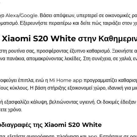
.
γχο Alexa/Google. Βάσει απόψεων, υπερτερεί σε οικονομικές ρο
ματισμό. Εξερευνήστε περαιτέρω και δείτε πώς ταιριάζει στον 
η Xiaomi S20 White στην Καθημερι
η ρουτίνα σας, προσφέροντας έξυπνο καθαρισμό. Ξεκινήστε απ
α πανάκια, απομακρύνοντας λεκέδες. Στη συνέχεια, σε χαλιά, 
ποφεύγει έπιπλα, ενώ η Mi Home app προγραμματίζει καθαρισμ
υς κύκλους. Η βάση στήριξης εξοικονομεί χώρο, ιδανική για μι
μή εξασφαλίζει κάλυψη, βελτιώνοντας υγιεινή. Οι δοκιμές έδειξ
ετε χρόνο.
ροδιαγραφές της Xiaomi S20 White
ύπα, εξετάστε αναρρόφηση, πλοήγηση και app. Εστιάσαμε σε ρο