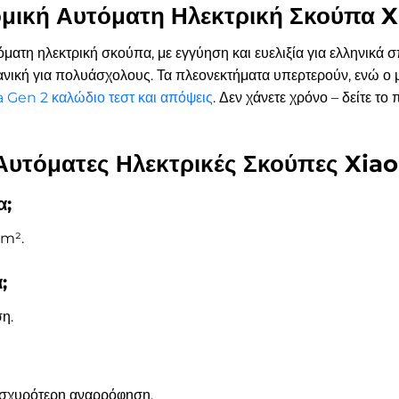
μική Αυτόματη Ηλεκτρική Σκούπα 
τη ηλεκτρική σκούπα, με εγγύηση και ευελιξία για ελληνικά σ
ική για πολυάσχολους. Τα πλεονεκτήματα υπερτερούν, ενώ ο μι
 Gen 2 καλώδιο τεστ και απόψεις
. Δεν χάνετε χρόνο – δείτε το
 Αυτόματες Ηλεκτρικές Σκούπες Xi
α;
4m².
;
ση.
 ισχυρότερη αναρρόφηση.