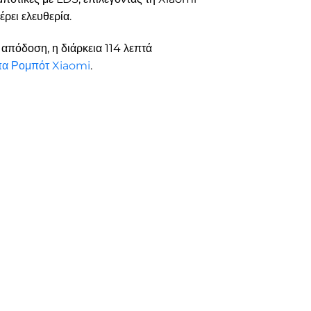
ρει ελευθερία.
απόδοση, η διάρκεια 114 λεπτά
πα Ρομπότ Xiaomi
.