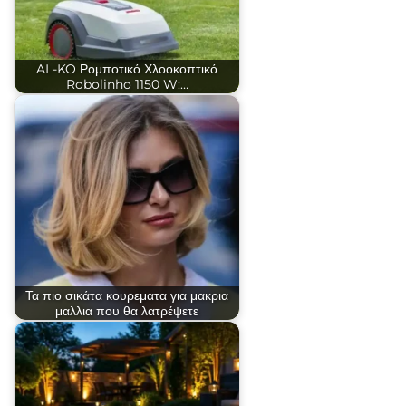
AL-KO Ρομποτικό Χλοοκοπτικό
Robolinho 1150 W:…
Τα πιο σικάτα κουρεματα για μακρια
μαλλια που θα λατρέψετε