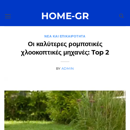
Μετάβαση
στο
HOME-GR
περιεχόμενο
ΝΈΑ ΚΑΙ ΕΠΙΚΑΙΡΌΤΗΤΑ
Οι καλύτερες ρομποτικές
χλοοκοπτικές μηχανές: Top 2
BY
ADMIN