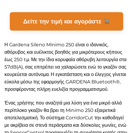
Δείτε την τιμή και αγοράστε
Η Gardena Sileno Minimo 250 είναι ο ιδανικός,
αθόρυβος και ευέλικτος βοηθός για μικρότερους κήπους
έως 250 τ.μ. Με την ίδια κορυφαία αθόρυβη λειτουργία στα
57dB(A), σας επιτρέπει να χαλαρώσετε ενώ το γκαζόν σας
κουρεύεται αυτόνομα. Η εγκατάσταση και ο έλεγχος γίνεται
εύκολα μέσω της εφαρμογής GARDENA Bluetooth®,
προσφέροντας πλήρη ευελιξία προγραμματισμού.
Ένας χρήστης που αναζητά μια λύση για ένα μικρό αλλά
περίπλοκο γκαζόν θα βρει τη Minimo 250 εξαιρετικά
αποτελεσματική. Το σύστημα CorridorCut την καθοδηγεί
με ακρίβεια σε στενά περάσματα και δύσκολες γωνίες, ενώ
το SensorControl προσαρμόζει τη συχνότητα κοπής στην