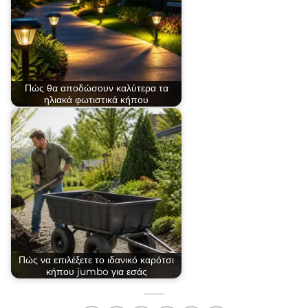
Πώς θα αποδώσουν καλύτερα τα
ηλιακά φωτιστικά κήπου
Πώς να επιλέξετε το ιδανικό καρότσι
κήπου jumbo για εσάς