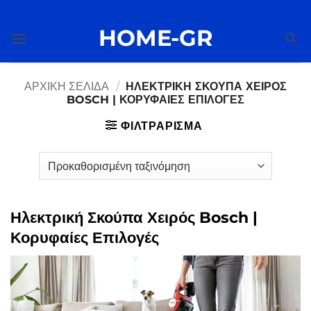
Μετάβαση
στο
HOME-GR
περιεχόμενο
ΑΡΧΙΚΉ ΣΕΛΊΔΑ
/
ΗΛΕΚΤΡΙΚΉ ΣΚΟΎΠΑ ΧΕΙΡΌΣ
BOSCH | ΚΟΡΥΦΑΊΕΣ ΕΠΙΛΟΓΈΣ
ΦΙΛΤΡΆΡΙΣΜΑ
Ηλεκτρική Σκούπα Χειρός Bosch |
Κορυφαίες Επιλογές