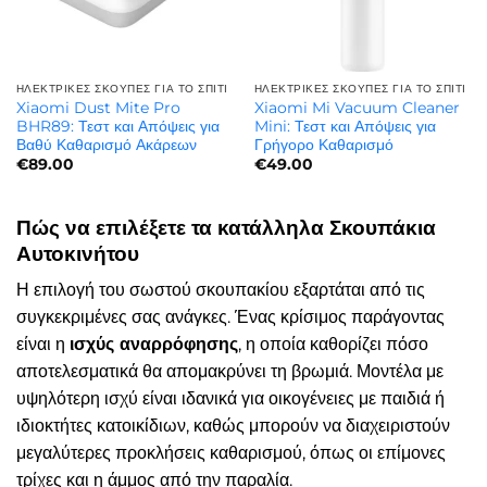
ΗΛΕΚΤΡΙΚΈΣ ΣΚΟΎΠΕΣ ΓΙΑ ΤΟ ΣΠΊΤΙ
ΗΛΕΚΤΡΙΚΈΣ ΣΚΟΎΠΕΣ ΓΙΑ ΤΟ ΣΠΊΤΙ
Xiaomi Dust Mite Pro
Xiaomi Mi Vacuum Cleaner
BHR89: Τεστ και Απόψεις για
Mini: Τεστ και Απόψεις για
Βαθύ Καθαρισμό Ακάρεων
Γρήγορο Καθαρισμό
€
89.00
€
49.00
Πώς να επιλέξετε τα κατάλληλα Σκουπάκια
Αυτοκινήτου
Η επιλογή του σωστού σκουπακίου εξαρτάται από τις
συγκεκριμένες σας ανάγκες. Ένας κρίσιμος παράγοντας
είναι η
ισχύς αναρρόφησης
, η οποία καθορίζει πόσο
αποτελεσματικά θα απομακρύνει τη βρωμιά. Μοντέλα με
υψηλότερη ισχύ είναι ιδανικά για οικογένειες με παιδιά ή
ιδιοκτήτες κατοικίδιων, καθώς μπορούν να διαχειριστούν
μεγαλύτερες προκλήσεις καθαρισμού, όπως οι επίμονες
τρίχες και η άμμος από την παραλία.