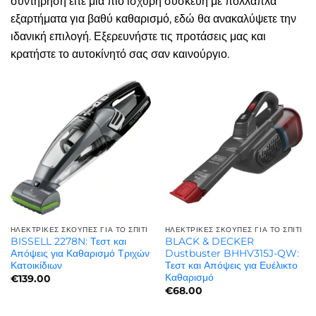
συντήρηση είτε μια πιο ισχυρή συσκευή με πολλαπλά
εξαρτήματα για βαθύ καθαρισμό, εδώ θα ανακαλύψετε την
ιδανική επιλογή. Εξερευνήστε τις προτάσεις μας και
κρατήστε το αυτοκίνητό σας σαν καινούργιο.
ΗΛΕΚΤΡΙΚΈΣ ΣΚΟΎΠΕΣ ΓΙΑ ΤΟ ΣΠΊΤΙ
ΗΛΕΚΤΡΙΚΈΣ ΣΚΟΎΠΕΣ ΓΙΑ ΤΟ ΣΠΊΤΙ
BISSELL 2278N: Τεστ και
BLACK & DECKER
Απόψεις για Καθαρισμό Τριχών
Dustbuster BHHV315J-QW:
Κατοικίδιων
Τεστ και Απόψεις για Ευέλικτο
Καθαρισμό
€
139.00
€
68.00