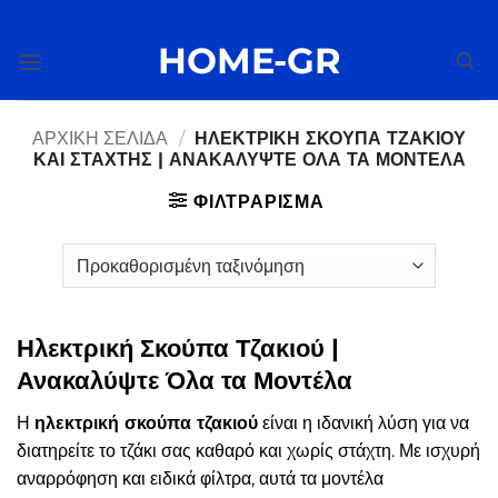
Μετάβαση
στο
HOME-GR
περιεχόμενο
ΑΡΧΙΚΉ ΣΕΛΊΔΑ
/
ΗΛΕΚΤΡΙΚΉ ΣΚΟΎΠΑ ΤΖΑΚΙΟΎ
ΚΑΙ ΣΤΆΧΤΗΣ | ΑΝΑΚΑΛΎΨΤΕ ΌΛΑ ΤΑ ΜΟΝΤΈΛΑ
ΦΙΛΤΡΆΡΙΣΜΑ
Ηλεκτρική Σκούπα Τζακιού |
Ανακαλύψτε Όλα τα Μοντέλα
Η
ηλεκτρική σκούπα τζακιού
είναι η ιδανική λύση για να
διατηρείτε το τζάκι σας καθαρό και χωρίς στάχτη. Με ισχυρή
αναρρόφηση και ειδικά φίλτρα, αυτά τα μοντέλα