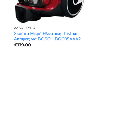
ΆΛΛΟΙ ΤΎΠΟΙ
t
Σκούπα Μικρή Ηλεκτρική: Test και
Απόψεις για BOSCH BGC05AAA2
€
139.00