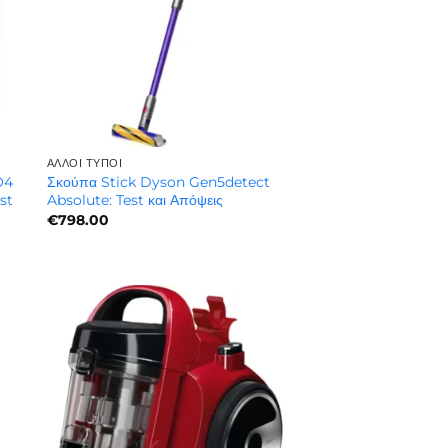
ΆΛΛΟΙ ΤΎΠΟΙ
O4
Σκούπα Stick Dyson Gen5detect
st
Absolute: Test και Απόψεις
€
798.00