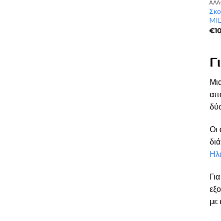
ΆΛΛ
Σκο
MI
€
1
Γ
Μι
απο
δύσ
Οι 
διά
Ηλε
Για
εξο
με 