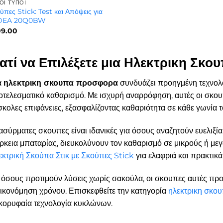
ΟΙ ΤΎΠΟΙ
ύπες Stick: Test και Απόψεις για
DEA 20Q0BW
09.00
ιατί να Επιλέξετε μια Ηλεκτρικη Σκ
α
ηλεκτρικη σκουπα προσφορα
συνδυάζει προηγμένη τεχνολο
τελεσματικό καθαρισμό. Με ισχυρή αναρρόφηση, αυτές οι σκου
κολες επιφάνειες, εξασφαλίζοντας καθαριότητα σε κάθε γωνία τ
ασύρματες σκουπες είναι ιδανικές για όσους αναζητούν ευελιξί
ρκεια μπαταρίας, διευκολύνουν τον καθαρισμό σε μικρούς ή μεγ
κτρική Σκούπα Στικ με Σκούπες Stick
για ελαφριά και πρακτικά
 όσους προτιμούν λύσεις χωρίς σακούλα, οι σκουπες αυτές πρ
ικονόμηση χρόνου. Επισκεφθείτε την κατηγορία
ηλεκτρικη σκο
κορυφαία τεχνολογία κυκλώνων.