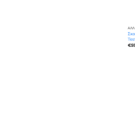
ΆΛΛ
Σκο
Tes
€
5