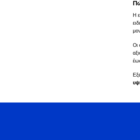
Πώ
Η 
ειδ
μον
Οι 
αξι
έως
Εξε
υψ