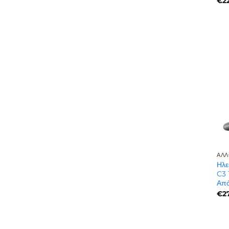
€
2
ΆΛΛ
Ηλε
C3 
Από
€
2