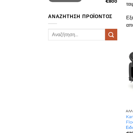
€800
ται
ΑΝΑΖΉΤΗΣΗ ΠΡΟΪΌΝΤΟΣ
Εξε
από
Αναζήτηση
για:
ΆΛΛ
Ka
Flo
Ειδ