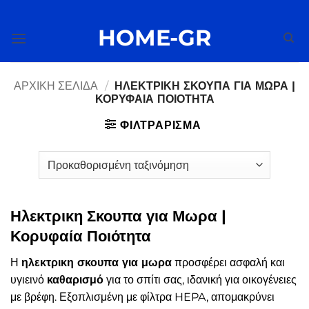
Μετάβαση
στο
HOME-GR
περιεχόμενο
ΑΡΧΙΚΉ ΣΕΛΊΔΑ
/
ΗΛΕΚΤΡΙΚΗ ΣΚΟΥΠΑ ΓΙΑ ΜΩΡΑ |
ΚΟΡΥΦΑΊΑ ΠΟΙΌΤΗΤΑ
ΦΙΛΤΡΆΡΙΣΜΑ
Ηλεκτρικη Σκουπα για Μωρα |
Κορυφαία Ποιότητα
Η
ηλεκτρικη σκουπα για μωρα
προσφέρει ασφαλή και
υγιεινό
καθαρισμό
για το σπίτι σας, ιδανική για οικογένειες
με βρέφη. Εξοπλισμένη με φίλτρα HEPA, απομακρύνει