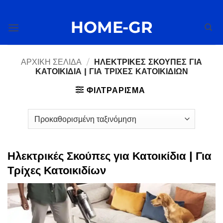
Μετάβαση
στο
HOME-GR
περιεχόμενο
ΑΡΧΙΚΉ ΣΕΛΊΔΑ
/
ΗΛΕΚΤΡΙΚΈΣ ΣΚΟΎΠΕΣ ΓΙΑ
ΚΑΤΟΙΚΊΔΙΑ | ΓΙΑ ΤΡΊΧΕΣ ΚΑΤΟΙΚΙΔΊΩΝ
ΦΙΛΤΡΆΡΙΣΜΑ
Ηλεκτρικές Σκούπες για Κατοικίδια | Για
Τρίχες Κατοικιδίων