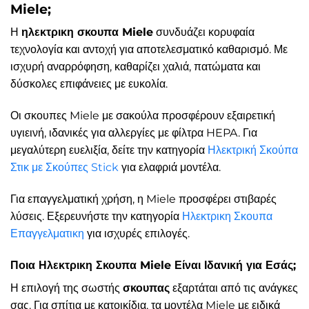
Miele;
Η
ηλεκτρικη σκουπα Miele
συνδυάζει κορυφαία
τεχνολογία και αντοχή για αποτελεσματικό καθαρισμό. Με
ισχυρή αναρρόφηση, καθαρίζει χαλιά, πατώματα και
δύσκολες επιφάνειες με ευκολία.
Οι σκουπες Miele με σακούλα προσφέρουν εξαιρετική
υγιεινή, ιδανικές για αλλεργίες με φίλτρα HEPA. Για
μεγαλύτερη ευελιξία, δείτε την κατηγορία
Ηλεκτρική Σκούπα
Στικ με Σκούπες Stick
για ελαφριά μοντέλα.
Για επαγγελματική χρήση, η Miele προσφέρει στιβαρές
λύσεις. Εξερευνήστε την κατηγορία
Ηλεκτρικη Σκουπα
Επαγγελματικη
για ισχυρές επιλογές.
Ποια Ηλεκτρικη Σκουπα Miele Είναι Ιδανική για Εσάς;
Η επιλογή της σωστής
σκουπας
εξαρτάται από τις ανάγκες
σας. Για σπίτια με κατοικίδια, τα μοντέλα Miele με ειδικά