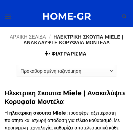
Μετάβαση
στο
HOME-GR
περιεχόμενο
ΑΡΧΙΚΉ ΣΕΛΊΔΑ
/
ΗΛΕΚΤΡΙΚΗ ΣΚΟΥΠΑ MIELE |
ΑΝΑΚΑΛΎΨΤΕ ΚΟΡΥΦΑΊΑ ΜΟΝΤΈΛΑ
ΦΙΛΤΡΆΡΙΣΜΑ
Ηλεκτρικη Σκουπα Miele | Ανακαλύψτε
Κορυφαία Μοντέλα
Η
ηλεκτρικη σκουπα Miele
προσφέρει αξεπέραστη
ποιότητα και ισχυρή απόδοση για τέλειο καθαρισμό. Με
προηγμένη τεχνολογία, καθαρίζει αποτελεσματικά κάθε