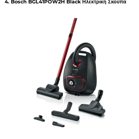
4. Bosch BGL41POW2H Black Ηλεκτρική Σκούπα