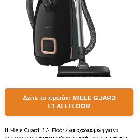
Δείτε το προϊόν: MIELE GUARD
L1 ALLFLOOR
Η Miele Guard L1 AllFloor είναι σχεδιασμένη για να
προσφέρει κορυφαία απόδοση σε κάθε είδους επιφάνεια.