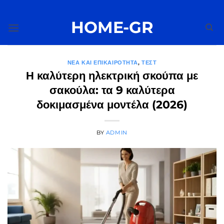
Μετάβαση
στο
HOME-GR
περιεχόμενο
ΝΈΑ ΚΑΙ ΕΠΙΚΑΙΡΌΤΗΤΑ
,
ΤΕΣΤ
Η καλύτερη ηλεκτρική σκούπα με
σακούλα: τα 9 καλύτερα
δοκιμασμένα μοντέλα (2026)
BY
ADMIN