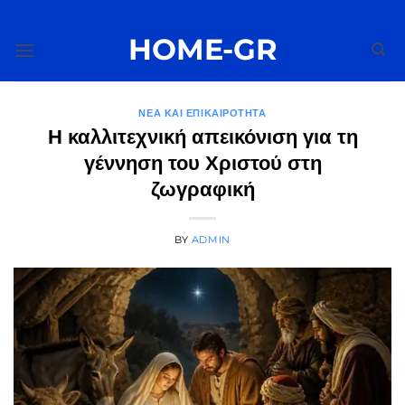
Μετάβαση
στο
HOME-GR
περιεχόμενο
ΝΈΑ ΚΑΙ ΕΠΙΚΑΙΡΌΤΗΤΑ
Η καλλιτεχνική απεικόνιση για τη
γέννηση του Χριστού στη
ζωγραφική
BY
ADMIN