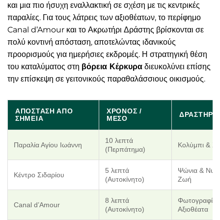
και μια πιο ήσυχη εναλλακτική σε σχέση με τις κεντρικές
παραλίες. Για τους λάτρεις των αξιοθέατων, το περίφημο
Canal d’Amour και το Ακρωτήρι Δράστης βρίσκονται σε
πολύ κοντινή απόσταση, αποτελώντας ιδανικούς
προορισμούς για ημερήσιες εκδρομές. Η στρατηγική θέση
του καταλύματος στη
βόρεια Κέρκυρα
διευκολύνει επίσης
την επίσκεψη σε γειτονικούς παραθαλάσσιους οικισμούς.
ΑΠΌΣΤΑΣΗ ΑΠΌ
ΧΡΌΝΟΣ /
ΔΡΑΣΤΗΡΙ
ΣΗΜΕΊΑ
ΜΈΣΟ
10 λεπτά
Παραλία Αγίου Ιωάννη
Κολύμπι & Χ
(Περπάτημα)
5 λεπτά
Ψώνια & Νυχτ
Κέντρο Σιδαρίου
(Αυτοκίνητο)
Ζωή
8 λεπτά
Φωτογραφίες
Canal d’Amour
(Αυτοκίνητο)
Αξιοθέατα