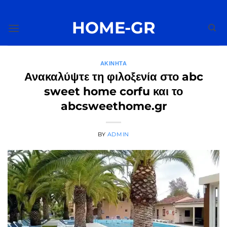
Μετάβαση
στο
HOME-GR
περιεχόμενο
ΑΚΊΝΗΤΑ
Ανακαλύψτε τη φιλοξενία στο abc
sweet home corfu και το
abcsweethome.gr
BY
ADMIN