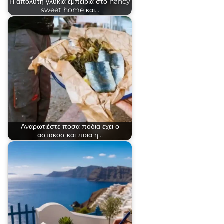
Η απόλυτη γλυκιά εμπειρία στο nancy
sweet home και…
Αναρωτιέστε ποσα ποδια εχει ο
αστακοσ και ποια η…