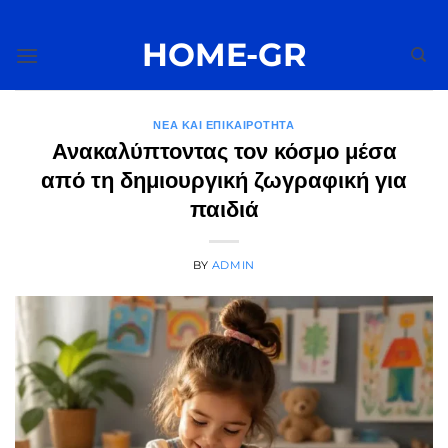
Μετάβαση
στο
HOME-GR
περιεχόμενο
ΝΈΑ ΚΑΙ ΕΠΙΚΑΙΡΌΤΗΤΑ
Ανακαλύπτοντας τον κόσμο μέσα
από τη δημιουργική ζωγραφική για
παιδιά
BY
ADMIN